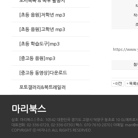
도서목록 & 독후 활동지
[초등 음원]저학년 mp3
작
[초등 음원]고학년 mp3
[초등 학습도구]mp3
https://www
[중고등 음원]mp3
첨
[중고등 동영상]다운로드
포토갤러리&북트레일러
마리북스
상호: 마리북스 | 주소: 10542 대한민국 경기도 고양시 덕양구 청초로 10 GL메트로시티
대표전화: 02-336-0729, 02-336-0730 | 팩스: 070-7610-2870 | 이메일: mari@
COPYRIGHT ⓒ 비지니스 ALL RIGHTS RESERVED.