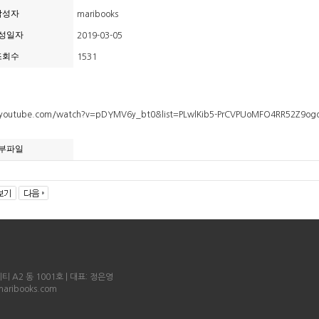
작성자
maribooks
성일자
2019-03-05
조회수
1531
.youtube.com/watch?v=pDYMV6y_bt0&list=PLwlKib5-PrCVPUoMFO4RR52Z9o
부파일
 A2 동 1001호 | 대표: 정은영
maribooks.com