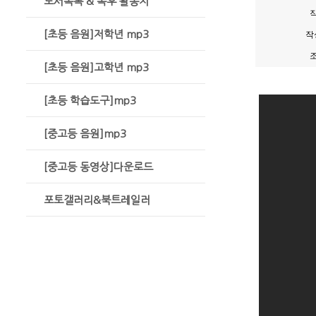
도서목록 & 독후 활동지
[초등 음원]저학년 mp3
작
[초등 음원]고학년 mp3
[초등 학습도구]mp3
[중고등 음원]mp3
[중고등 동영상]다운로드
포토갤러리&북트레일러