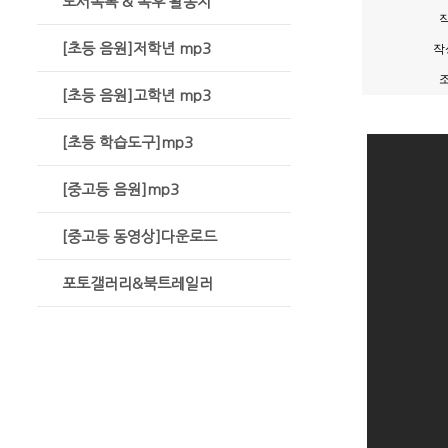
도서목록 & 독후 활동지
[초등 음원]저학년 mp3
작
[초등 음원]고학년 mp3
[초등 학습도구]mp3
[중고등 음원]mp3
[중고등 동영상]다운로드
포토갤러리&북트레일러