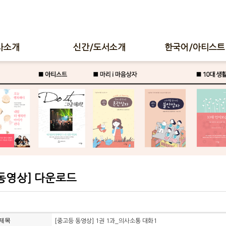
사소개
신간/도서소개
한국어/아티스트
동영상] 다운로드
제목
[중고등 동영상] 1권 1과_의사소통 대화1