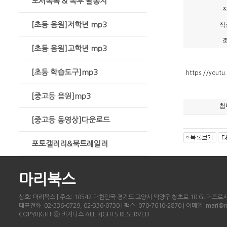
도서목록 & 독후 활동지
[초등 음원]저학년 mp3
작
[초등 음원]고학년 mp3
[초등 학습도구]mp3
https://yout
[중고등 음원]mp3
첨
[중고등 동영상]다운로드
포토갤러리&북트레일러
마리북스
상호: 마리북스 | 주소: 10542 대한민국 경기도 고양시 덕양구 청초로 10 GL메트로시티
대표전화: 02-336-0729, 02-336-0730 | 팩스: 070-7610-2870 | 이메일: mari@
COPYRIGHT ⓒ 비지니스 ALL RIGHTS RESERVED.