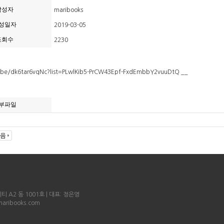
작성자
maribooks
성일자
2019-03-05
조회수
2230
u.be/dk6tar6vqNc?list=PLwlKib5-PrCW43Epf-FxdEmbbY2vuuDtQ __
부파일
 A2 동 1001호 | 대표: 정은영
maribooks.com