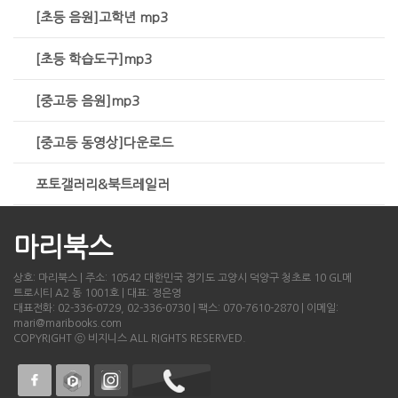
[초등 음원]고학년 mp3
[초등 학습도구]mp3
[중고등 음원]mp3
[중고등 동영상]다운로드
포토갤러리&북트레일러
마리북스
상호: 마리북스 | 주소: 10542 대한민국 경기도 고양시 덕양구 청초로 10 GL메
트로시티 A2 동 1001호 | 대표: 정은영
대표전화: 02-336-0729, 02-336-0730 | 팩스: 070-7610-2870 | 이메일:
mari@maribooks.com
COPYRIGHT ⓒ 비지니스 ALL RIGHTS RESERVED.