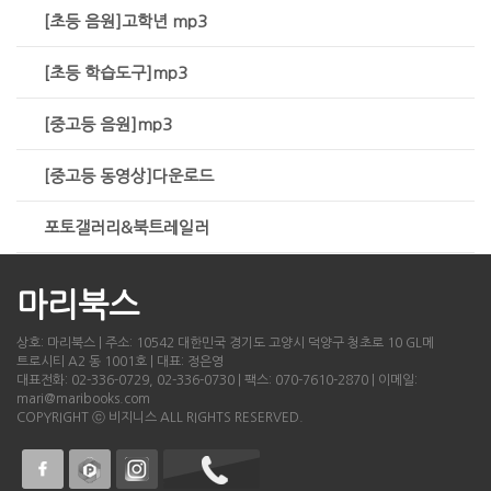
[초등 음원]고학년 mp3
[초등 학습도구]mp3
[중고등 음원]mp3
[중고등 동영상]다운로드
포토갤러리&북트레일러
마리북스
상호: 마리북스 | 주소: 10542 대한민국 경기도 고양시 덕양구 청초로 10 GL메
트로시티 A2 동 1001호 | 대표: 정은영
대표전화: 02-336-0729, 02-336-0730 | 팩스: 070-7610-2870 | 이메일:
mari@maribooks.com
COPYRIGHT ⓒ 비지니스 ALL RIGHTS RESERVED.