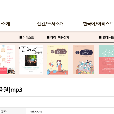
사소개
신간/도서소개
한국어/아티스트
음원]mp3
작성자
maribooks