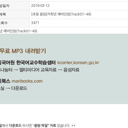
성일자
2019-03-12
제목
[초등 음원]저학년 예비단원(Track01~49)
조회수
3471
 예비단원(Track01~49)
일
에서
다운로드
하시면 "
음원 파일" 자료
있습니다. **