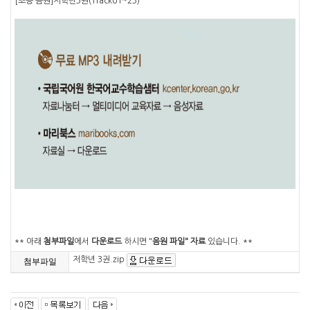
[초등 음원]저학년3권(Track01~23)
** 아래
첨부파일
에서
다운로드
하시면 "
음원 파일" 자료
있습니다. **
저학년 3권.zip
첨부파일