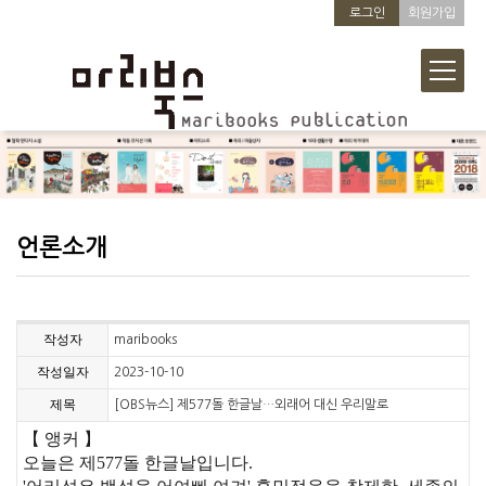
로그인
회원가입
언론소개
작성자
maribooks
작성일자
2023-10-10
제목
[OBS뉴스] 제577돌 한글날…외래어 대신 우리말로
【 앵커 】
오늘은 제577돌 한글날입니다.