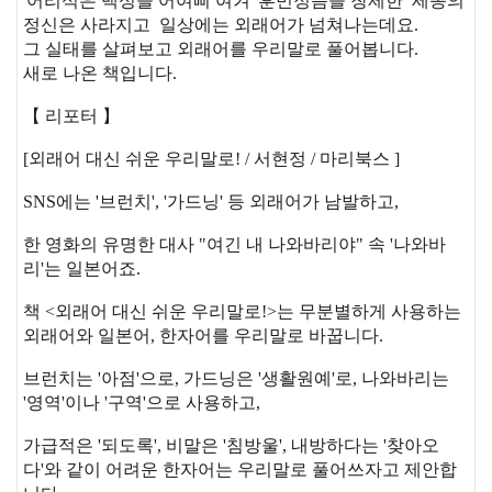
'어리석은 백성을 어여삐 여겨' 훈민정음을 창제한 세종의
정신은 사라지고 일상에는 외래어가 넘쳐나는데요.
그 실태를 살펴보고 외래어를 우리말로 풀어봅니다.
새로 나온 책입니다.
【 리포터 】
[외래어 대신 쉬운 우리말로! / 서현정 / 마리북스 ]
SNS에는 '브런치', '가드닝' 등 외래어가 남발하고,
한 영화의 유명한 대사 "여긴 내 나와바리야" 속 '나와바
리'는 일본어죠.
책 <외래어 대신 쉬운 우리말로!>는 무분별하게 사용하는
외래어와 일본어, 한자어를 우리말로 바꿉니다.
브런치는 '아점'으로, 가드닝은 '생활원예'로, 나와바리는
'영역'이나 '구역'으로 사용하고,
가급적은 '되도록', 비말은 '침방울', 내방하다는 '찾아오
다'와 같이 어려운 한자어는 우리말로 풀어쓰자고 제안합