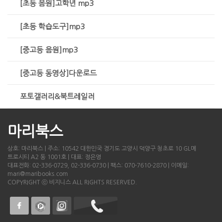
[초등 음원]고학년 mp3
[초등 학습도구]mp3
[중고등 음원]mp3
[중고등 동영상]다운로드
포토갤러리&북트레일러
마리북스
상호: 마리북스 | 주소: 10542 대한민국 경기도 고양시 덕양구 청초로 10 GL메
트로시티 A2 동 1001호 | 대표: 정은영
대표전화: 02-336-0729, 02-336-0730 | 팩스: 070-7610-2870 | 이메일:
mari@maribooks.com
COPYRIGHT ⓒ 비지니스 ALL RIGHTS RESERVED.