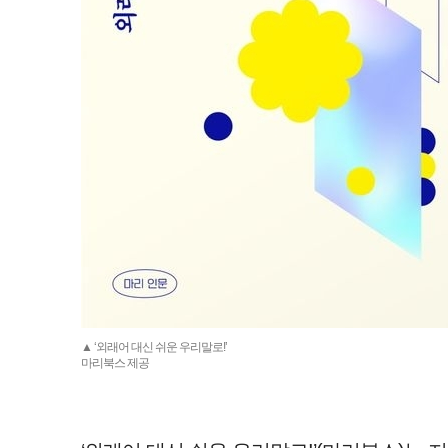
▲ ‘외래어 대신 쉬운 우리말로!’
마리북스 제공