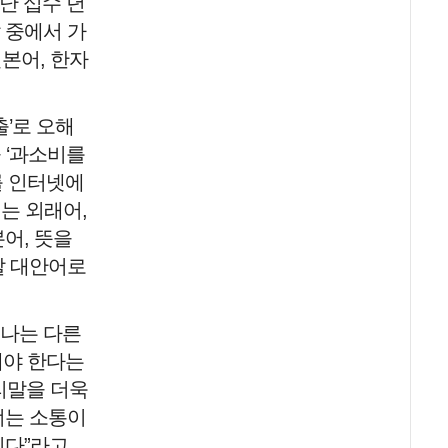
지난 십수 년
 중에서 가
일본어, 한자
출’로 오해
 ‘과소비를
를 인터넷에
되는 외래어,
어, 뜻을
말 대안어로
 나는 다른
해야 한다는
리말을 더욱
너는 소통이
이다”라고