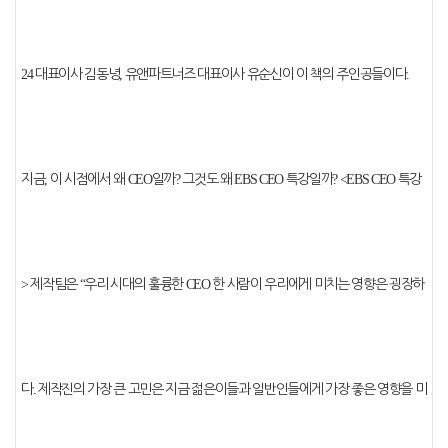
24
대표이사 김동녕
,
유앤파트너즈 대표이사 유순신이 이 책의 주인공들이다
.
지금
,
이 시점에서 왜
CEO
일까
?
그것도 왜
EBS CEO
특강일까
? <EBS CEO
특강
>
제작팀은
“
우리 시대의 훌륭한
CEO
한 사람이 우리에게 미치는 영향은 굉장하
다
.
제작진의 가장 큰 고민은 지금 젊은이들과 일반인들에게 가장 좋은 영향을 미