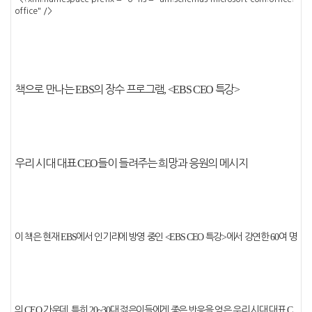
office" />
책으로 만나는
EBS
의 장수 프로그램
, <EBS CEO
특강
>
우리 시대 대표
CEO
들이 들려주는 희망과 응원의 메시지
이 책은 현재
EBS
에서 인기리에 방영 중인
<EBS CEO
특강
>
에서 강연한
60
여 명
의
CEO
가운데
,
특히
20~30
대 젊은이들에게 좋은 반응을 얻은 우리 시대 대표
C