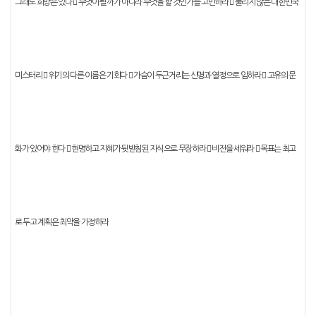
그래도 희망은 있다
󰠐
무엇이 될까가 아니라 무엇을 할 것인가를 고민하라
󰠐
풀리지 않는 대한민국
미스터리
󰠐
위기의 다른 이름은 기회다
󰠐
가슴이 두근거리는 신명과 열정으로 임하라
󰠐
고유의 문
화가 있어야 한다
󰠐
현명하고 지혜가 뒷받침된 지식으로 무장하라
󰠐
비전을 세워라
󰠐
목표는 최고
로 두고 계획은 최악을 가정하라