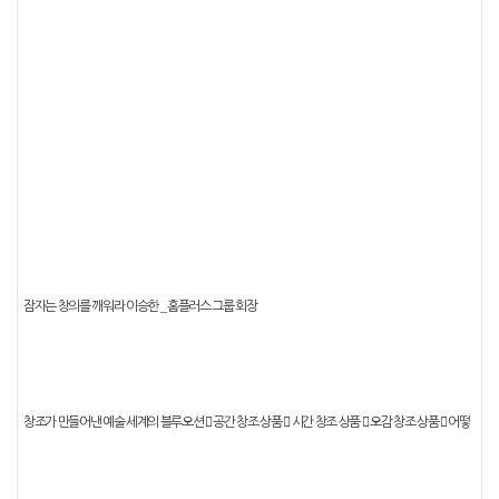
_
잠자는 창의를 깨워라
이승한
홈플러스 그룹 회장
창조가 만들어낸 예술 세계의 블루오션
󰠐
공간 창조 상품
󰠐
시간 창조 상품
󰠐
오감 창조 상품
󰠐
어떻