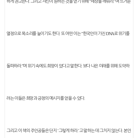
하게 권고한다
.
그리고 자신이 원하는 것을 얻기 위해
“
세상을 깨워라
.”
며 뜨거운
열정으로 목소리를 높이기도 한다
.
또 어떤 이는
“
한국인이 가진
DNA
로 위기를
돌파하라
.”
며 위기 속에도 희망이 있다고 말한다
.
보다 나은 미래를 위해 도약하
려는 이들은 희망과 긍정의 메시지를 얻을 수 있다
.
그리고 이 책의 주인공들은 단지
‘
그렇게 하라
.’
고 말하는 데 그치지 않는다
.
본인