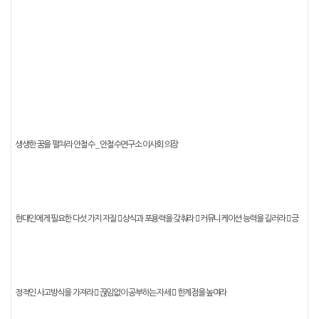
_
생생한 꿈을 펼쳐라
안철수
안철수연구소 이사회 의장
현대인에게 필요한 다섯 가지 자질
󰠐
상식과 포용력을 갖춰라
󰠐
커뮤니케이션 능력을 길러라
󰠐
긍
정적인 사고방식을 가져라
󰠐
끊임없이 공부하는 자세
󰠐
한계점을 높여라