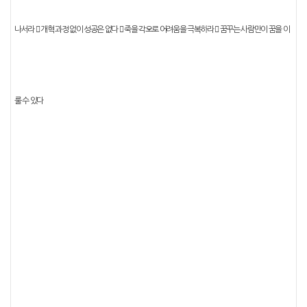
나서라
󰠐
개혁 과정 없이 성공은 없다
󰠐
죽을 각오로 어려움을 극복하라
󰠐
꿈꾸는 사람만이 꿈을 이
룰 수 있다