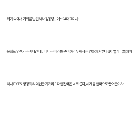
_
24
위기 속에서 기회를 발견하라
김동녕
예스
대표이사
불황도 언젠가는 지나간다
󰠐
더 나은 미래를 준비하기 위해서는 변화해야 한다
󰠐
어떻게 극복해야
YES!
,
하나
󰠐
긍정의 리더십을 가져라
󰠐
대한민국은 너무 좁다
세계를 한국으로 끌어들이자