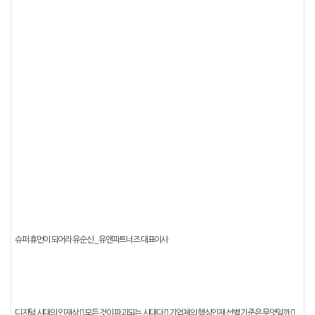
_
슈퍼 휴먼이 되어라
유순신
유앤파트너즈 대표이사
디지털 시대의 인재상
󰠐
모든 것이 파괴되는 시대다
󰠐
기업체의 핵심인재 선별 기준은 무엇일까
󰠐