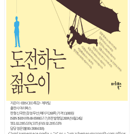
<EBS CEO
>
지은이
특강
제작팀
출판사
마리북스
|
|
268
|
13,000
판형
신국판
장정
무선
페이지
쪽
가격
원
ISBN
ISBN 978-89-959965-7-7
|
2009
6
24
초판 발행일
년
월
일
TEL
02-2195-5374, 5375
|
FAX
02-
2195-5376
(010-3308-6318)
담당
정은영
<?xml:namespace prefix = "o" ns = "urn:schemas-microsoft-com:office: