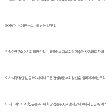
EO 9
인의 생생한 목소리를 담은 것이다
.
안철수연구소 이사회 의장 안철수
,
홈플러스 그룹 회장 이승한
, SK
텔레콤 대표
이사 사장 정만원
,
금호아시아나 그룹 건설부문 부회장 신훈
,
할리데이비슨코리
아 대표이사 이계웅
,
듀폰코리아 회장 김동수
, CJ
제일제당 대표이사 김진수
,
예스