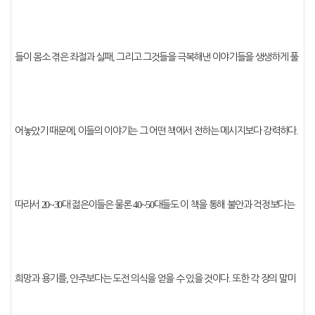
들이 몸소 겪은 좌절과 실패
,
그리고 그것들을 극복해낸 이야기들을 생생하게 풀
어놓았기 때문에
,
이들의 이야기는 그 어떤 책에서 전하는 메시지보다 강력하다
.
따라서
20~30
대 젊은이들은 물론
40~50
대들도 이 책을 통해 불안과 걱정보다는
희망과 용기를
,
안주보다는 도전 의식을 얻을 수 있을 것이다
.
또한 각 장의 말미