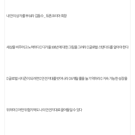
_
내 안의 상자를 부숴라
김동수
듀폰코리아 회장
100
세상을 바꾸려고 노력하다
󰠐
다가올
년에 대한 그림을 그려라
󰠐
글로벌 스탠더드를 알아야 한다
6
󰠐
글로벌 시티즌이 되려면
󰠐
안전지대를 벗어나라
󰠐
개월 룰을 늘 기억하라
󰠐
지속 가능한 성장을
위하여
󰠐
어떤 위험지역도 나의 안전지대로 끌어들일 수 있다