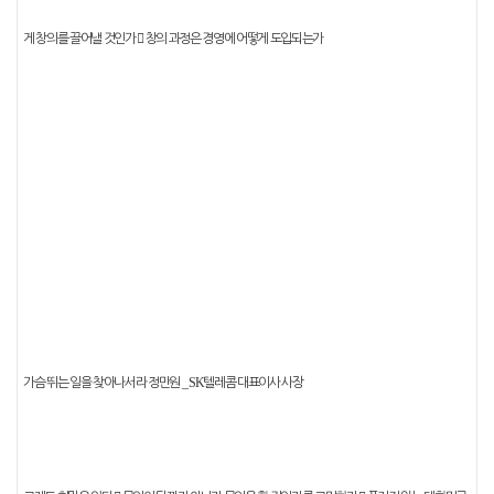
게 창의를 끌어낼 것인가
󰠐
창의 과정은 경영에 어떻게 도입되는가
_ SK
가슴 뛰는 일을 찾아나서라
정만원
텔레콤 대표이사 사장