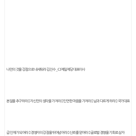
_ CJ
나만의 것을 강점으로 내세워라
김진수
제일제당 대표이사
본질을 추구하라
󰠐
자신만의 생각을 가져라
󰠐
민연한 마음을 가져라
󰠐
남과 다르게 하라
󰠐
국가대표
급 인재가 되어라
󰠐
경쟁자의 강점을 뛰어넘어라
󰠐
신뢰를 얻어라
󰠐
글로벌 경쟁을 기회로 삼자