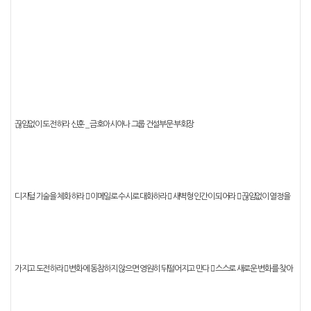
_
끊임없이 도전하라
신훈
금호아시아나 그룹 건설부문 부회장
디지털 기술을 체화하라
󰠐
이메일로 수시로 대화하라
󰠐
새벽형 인간이 되어라
󰠐
끊임없이 열정을
가지고 도전하라
󰠐
변화에 동참하지 않으면 영원히 뒤떨어지고 만다
󰠐
스스로 새로운 변화를 찾아