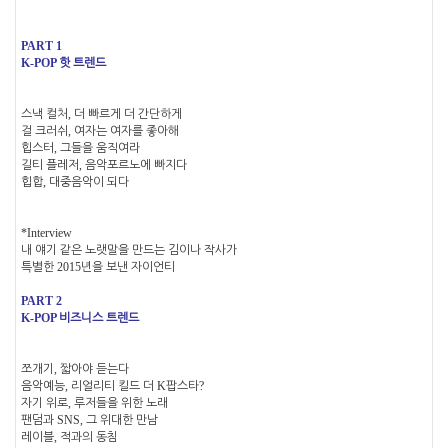
PART 1
K-POP
핫 트렌드
,
스낵 컬처
더 빠르게 더 간단하게
,
걸 크러쉬
여자는 여자를 좋아해
,
힙스터
그들을 움직여라
,
길티 플레저
음악포르노에 빠지다
,
힙합
대중음악이 되다
*Interview
내 얘기 같은 노랫말을 만드는 김이나 작사가
2015
특별한
년을 보낸 자이언티
PART 2
K-POP
비즈니스 트렌드
,
쪼개기
짧아야 듣는다
,
K
?
음악예능
리얼리티 킬드 더
팝스타
,
자기 위로
루저들을 위한 노래
SNS,
팬덤과
그 위대한 만남
,
레이블
적과의 동침