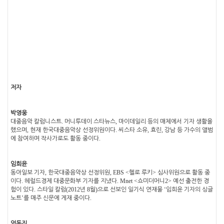
저자
박영웅
.
,
대중음악 칼럼니스트
머니투데이 스타뉴스
마이데일리 등의 매체에서 기자 생활을
,
.
,
,
했으며
현재 한국대중음악상 선정위원이다
씨스타 소유
효린
강남 등 가수의 앨범
.
에 참여하며 작사가로도 활동 중이다
임희윤
,
, EBS <
>
동아일보 기자
한국대중음악상 선정위원
헬로 루키
심사위원으로 활동 중
.
. Mnet <
2>
이다
헤럴드경제 대중문화부 기자를 지냈다
쇼미더머니
예선 출전한 경
.
(2012
8
)
‘
험이 있다
스타일 칼럼
년
월
으로 선보인 일기식 연재물
임희윤 기자의 싱글
’
.
노트
를 매주 신문에 게재 중이다
엄동진