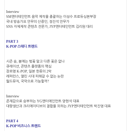
Interview
SM
엔터테인먼트 음악 제작을 총괄하는 이성수 프로듀싱본부장
,
국내 방송가요 안무의 산증인
정진석 안무가
SNS
, JYP
자체제작 콘텐츠 전문가
엔터테인먼트 김리원 대리
PART 3
K-POP
스테디 트렌드
,
시즌 송
봄에는 벚꽃 말고 다른 꽃은 없나
,
큐레이션
콘텐츠 플랫폼의 핵심
K-POP,
2
장르명
일본 한류의
막
,
레퍼런스
열린 시대 피해갈 수 없는 논란
,
?
월드뮤직
국악으로 가능할까
Interview
YG
존재감으로 승부하는
엔터에인먼트 양현석 대표
JYP
대량생산과 크리에이티브의 결합을 꾀하는
엔터테인먼트 박진영 대표
PART 4
K-POP
비즈니스 트렌드