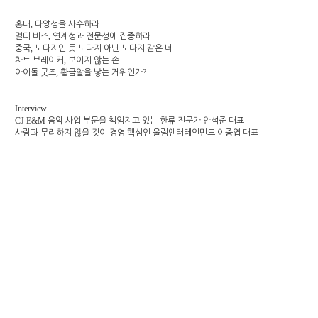
,
홍대
다양성을 사수하라
,
멀티 비즈
연계성과 전문성에 집중하라
,
중국
노다지인 듯 노다지 아닌 노다지 같은 너
,
차트 브레이커
보이지 않는 손
,
?
아이돌 굿즈
황금알을 낳는 거위인가
Interview
CJ E&M
음악 사업 부문을 책임지고 있는 한류 전문가 안석준 대표
사람과 무리하지 않을 것이 경영 핵심인 울림엔터테인먼트 이중엽 대표