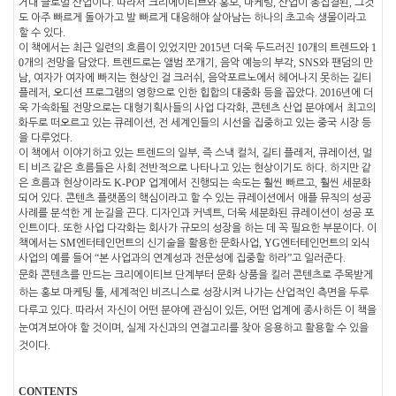
.
,
,
,
거대 글로벌 산업이다
따라서 크리에이티브와 홍보
마케팅
산업이 총집결된
그것
도 아주 빠르게 돌아가고 발 빠르게 대응해야 살아남는 하나의 초고속 생물이라고
.
할 수 있다
2015
10
1
이 책에서는 최근 일련의 흐름이 있었지만
년 더욱 두드러진
개의 트렌드와
0
.
,
, SNS
개의 전망을 담았다
트렌드로는 앨범 쪼개기
음악 예능의 부각
와 팬덤의 만
,
,
남
여자가 여자에 빠지는 현상인 걸 크러쉬
음악포르노에서 헤어나지 못하는 길티
,
. 2016
플레저
오디션 프로그램의 영향으로 인한 힙합의 대중화 등을 꼽았다
년에 더
,
욱 가속화될 전망으로는 대형기획사들의 사업 다각화
콘텐츠 산업 분야에서 최고의
,
화두로 떠오르고 있는 큐레이션
전 세계인들의 시선을 집중하고 있는 중국 시장 등
.
을 다루었다
,
,
,
,
이 책에서 이야기하고 있는 트렌드의 일부
즉 스낵 컬처
길티 플레저
큐레이션
멀
.
티 비즈 같은 흐름들은 사회 전반적으로 나타나고 있는 현상이기도 하다
하지만 같
K-POP
,
은 흐름과 현상이라도
업계에서 진행되는 속도는 훨씬 빠르고
훨씬 세분화
.
되어 있다
콘텐츠 플랫폼의 핵심이라고 할 수 있는 큐레이션에서 애플 뮤직의 성공
.
,
사례를 분석한 게 눈길을 끈다
디자인과 커넥트
더욱 세분화된 큐레이션이 성공 포
.
.
인트이다
또한 사업 다각화는 회사가 규모의 성장을 하는 데 꼭 필요한 부분이다
이
SM
, YG
책에서는
엔터테인먼트의 신기술을 활용한 문화사업
엔터테인먼트의 외식
“
”
.
사업의 예를 들어
본 사업과의 연계성과 전문성에 집중할 하라
고 일러준다
문화 콘텐츠를 만드는 크리에이티브 단계부터 문화 상품을 킬러 콘텐츠로 주목받게
,
하는 홍보 마케팅 툴
세계적인 비즈니스로 성장시켜 나가는 산업적인 측면을 두루
.
,
다루고 있다
따라서 자신이 어떤 분야에 관심이 있든
어떤 업계에 종사하든 이 책을
,
눈여겨보아야 할 것이며
실제 자신과의 연결고리를 찾아 응용하고 활용할 수 있을
.
것이다
CONTENTS