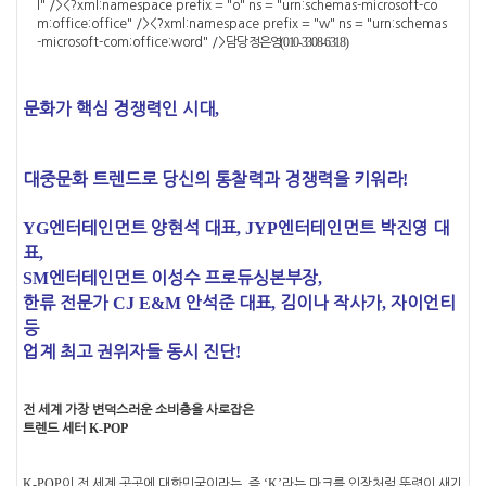
l" /><?xml:namespace prefix = "o" ns = "urn:schemas-microsoft-co
m:office:office" /><?xml:namespace prefix = "w" ns = "urn:schemas
(010-3308-6318)
-microsoft-com:office:word" />
담당
정은영
문화가 핵심 경쟁력인 시대
,
대중문화 트렌드로 당신의 통찰력과 경쟁력을 키워라
!
YG
엔터테인먼트 양현석 대표
, JYP
엔터테인먼트 박진영 대
표
,
SM
엔터테인먼트 이성수 프로듀싱본부장
,
한류 전문가
CJ E&M
안석준 대표
,
김이나 작사가
,
자이언티
등
업계 최고 권위자들 동시 진단
!
전 세계 가장 변덕스러운 소비층을 사로잡은
K-POP
트렌드 세터
K-POP
,
‘K’
이 전 세계 곳곳에 대한민국이라는
즉
라는 마크를 인장처럼 뚜렷이 새기