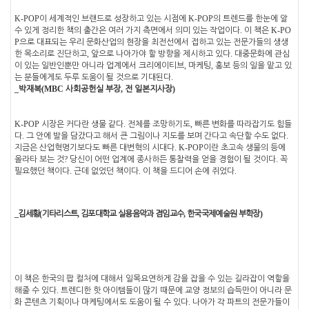
K-POP
K-POP
이 세계적인 브랜드로 성장하고 있는 시점에
의 트렌드를 한눈에 알
.
K-PO
수 있게 정리한 책의 출간은 여러 가지 측면에서 의미 있는 작업이다
이 책은
P
으로 대표되는 우리 문화산업의 현장을 최전선에서 접하고 있는 전문가들의 생생
,
.
한 목소리로 진단하고
앞으로 나아가야 할 방향을 제시하고 있다
대중문화에 관심
,
,
이 있는 일반인뿐만 아니라 업계에서 크리에이티브
마케팅
홍보 등의 일을 맡고 있
.
는 분들에게도 두루 도움이 될 것으로 기대된다
_
(
MBC
,
)
박재복
사회공헌실 부장
전 일본지사장
K-POP
.
,
시장은 커다란 생물 같다
전체를 조망하기도
빠른 변화를 따라잡기도 힘들
.
.
다
그 안에 발을 담갔다고 해서 큰 그림이나 지도를 보며 간다고 속단할 수도 없다
. K-POP
지금은 산업혁명기보다도 빠른 대변혁의 시대다
이란 초고속 생물의 등에
?
.
올라타 보는 것
당신이 어떤 업계에 종사하든 통찰력을 얻을 경험이 될 것이다
꼭
.
.
.
필요했던 책이다
근데 없었던 책이다
이 책을 드디어 손에 쥐었다
_
(
,
,
)
김세황
기타리스트
김포대학교 실용음악과 겸임교수
한국국제예술원 부학장
이 책은 한국의 팝 컬처에 대해서 일목요연하게 감을 잡을 수 있는 길라잡이 역할을
.
해줄 수 있다
트렌디한 핫 아이템들이 많기 때문에 교양 정보의 습득만이 아니라 문
.
화 콘텐츠 기획이나 마케팅에서도 도움이 될 수 있다
나아가 각 파트의 전문가들이