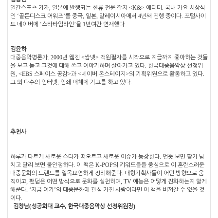
,
<K&>
.
일간스포츠 기자
일본에 발행되는 한류 전문 잡지
에디터
국내 가요 시상식
‘
’
,
,
4
.
인
골든디스크 어워즈
를 중국
일본
말레이시아에서
년째 진행 중이다
포털사이
‘
’
1
.
트 네이버에
스타타임라인
을
년여간 연재했다
김윤하
. 2000
<
>
대중음악평론가
년 웹진
쌈넷
객원필자를 시작으로 지금까지 좋아하는 것들
.
을 보고 듣고 그것에 대해 쓰고 이야기하며 살아가고 있다
한국대중음악상 선정위
, <EBS
>
<
>
.
원
스페이스 공감
과
네이버 온스테이지
의 기획위원으로 활동하고 있다
,
.
그 외 다수의 인터넷
인쇄 매체에 기고를 하고 있다
추천사
.
하루가 다르게 새로운 스타가 떠오르고 새로운 이슈가 등장한다
언뜻 보면 활기 넘
.
K-POP
치고 달리 보면 불안정하다
이 책은
의 키워드들을 중심으로 이 혼란스러운
.
대중문화의 트렌드를 일목요연하게 정리해준다
대형기획사들이 어떤 방향으로 움
,
, TV
직이고
팬덤은 어떤 방식으로 문화를 실천하며
예능은 어떻게 진화하는지 알게
. ‘
’
해준다
지금 여기
의 대중문화에 관심 가진 사람이라면 이 책을 비껴갈 수 없을 것
.
이다
_
(
,
)
김창남
성
공회대 교수
한국대중음악상 선정위원장