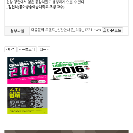
.
현장 경험에서 얻은 통찰력들도 생생하게 엿볼 수 있다
_
(
)
김헌식
동아방송예술대학교 초빙 교수
대중문화 트렌드_신간안내문_최종_1221.hwp
첨부파일