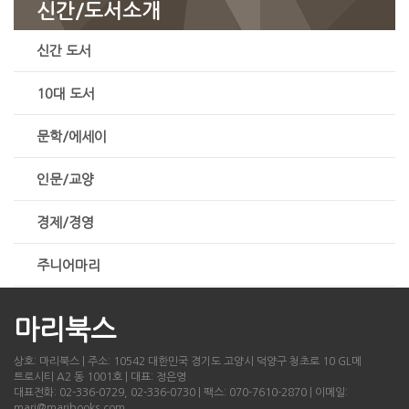
신간/도서소개
신간 도서
10대 도서
문학/에세이
인문/교양
경제/경영
주니어마리
마리북스
상호: 마리북스 | 주소: 10542 대한민국 경기도 고양시 덕양구 청초로 10 GL메
트로시티 A2 동 1001호 | 대표: 정은영
대표전화: 02-336-0729, 02-336-0730 | 팩스: 070-7610-2870 | 이메일:
mari@maribooks.com