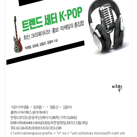
지은이 박영웅
‧
임희윤
‧ ‧
엄동진
‧
김윤하
출판사
마리북스
분야
에세이
152*225 |
|
288
|
15,000
판형
장정
무선
페이지
쪽
가격
원
ISBN
978-89-94011-60-8
(03320)
|
2015
12
30
초판 발행일
년
월
일
TEL
02-324-0529, 0530 |
FAX
02-3153-1308
<?xml:namespace prefix = "v" ns = "urn:schemas-microsoft-com:vm