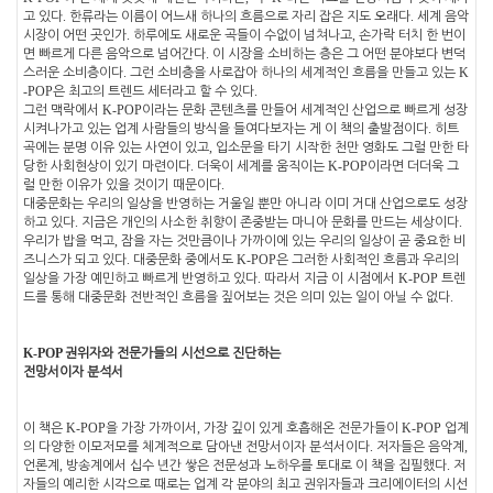
.
.
고 있다
한류라는 이름이 어느새 하나의 흐름으로 자리 잡은 지도 오래다
세계 음악
.
,
시장이 어떤 곳인가
하루에도 새로운 곡들이 수없이 넘쳐나고
손가락 터치 한 번이
.
면 빠르게 다른 음악으로 넘어간다
이 시장을 소비하는 층은 그 어떤 분야보다 변덕
.
K
스러운 소비층이다
그런 소비층을 사로잡아 하나의 세계적인 흐름을 만들고 있는
-POP
.
은 최고의 트렌드 세터라고 할 수 있다
K-POP
그런 맥락에서
이라는 문화 콘텐츠를 만들어 세계적인 산업으로 빠르게 성장
.
시켜나가고 있는 업계 사람들의 방식을 들여다보자는 게 이 책의 출발점이다
히트
,
곡에는 분명 이유 있는 사연이 있고
입소문을 타기 시작한 천만 영화도 그럴 만한 타
.
K-POP
당한 사회현상이 있기 마련이다
더욱이 세계를 움직이는
이라면 더더욱 그
.
럴 만한 이유가 있을 것이기 때문이다
대중문화는 우리의 일상을 반영하는 거울일 뿐만 아니라 이미 거대 산업으로도 성장
.
.
하고 있다
지금은 개인의 사소한 취향이 존중받는 마니아 문화를 만드는 세상이다
,
우리가 밥을 먹고
잠을 자는 것만큼이나 가까이에 있는 우리의 일상이 곧 중요한 비
.
K-POP
즈니스가 되고 있다
대중문화 중에서도
은 그러한 사회적인 흐름과 우리의
.
K-POP
일상을 가장 예민하고 빠르게 반영하고 있다
따라서 지금 이 시점에서
트렌
.
드를 통해 대중문화 전반적인 흐름을 짚어보는 것은 의미 있는 일이 아닐 수 없다
K-POP
권위자와 전문가들의 시선으로 진단하는
전망서이자 분석서
K-POP
,
K-POP
이 책은
을 가장 가까이서
가장 깊이 있게 호흡해온 전문가들이
업계
.
,
의 다양한 이모저모를 체계적으로 담아낸 전망서이자 분석서이다
저자들은 음악계
,
.
언론계
방송계에서 십수 년간 쌓은 전문성과 노하우를 토대로 이 책을 집필했다
저
자들의 예리한 시각으로 때로는 업계 각 분야의 최고 권위자들과 크리에이터의 시선