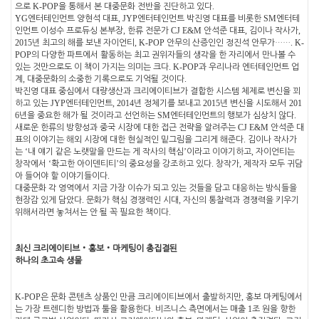
K-POP
.
으로
을 통해서 본 대중문화 전반을 진단하고 있다
YG
, JYP
SM
엔터테인먼트 양현석 대표
엔터테인먼트 박진영 대표를 비롯한
엔터테
,
CJ E&M
,
,
인먼트 이성수 프로듀싱 본부장
한류 전문가
안석준 대표
김이나 작사가
2015
, K-POP
. K-
년 최고의 해를 보낸 자이언티
안무의 산증인인 정진석 안무가
……
POP
의 다양한 파트에서 활동하는 최고 권위자들의 생각을 한 자리에서 만나볼 수
. K-POP
있는 것만으로도 이 책이 가지는 의미는 크다
과 우리나라 엔터테인먼트 업
,
.
계
대중문화의 소중한 기록으로도 기억될 것이다
박진영 대표 중심에서 대량생산과 크리에이티브가 결합한 시스템 체제로 변신을 꾀
JYP
, 2014
2015
201
하고 있는
엔터테인먼트
년 정체기를 보내고
년 변신을 시도해서
6
SM
.
년을 중요한 해가 될 것이라고 선언하는
엔터테인먼트의 행보가 심상치 않다
CJ E&M
새로운 한류의 방향성과 중국 시장에 대한 접근 전략을 알려주는
안석준 대
.
표의 이야기는 해외 시장에 대한 현실적인 밑그림을 그리게 해준다
김이나 작사가
‘
’
,
는
내 얘기 같은 노랫말을 만드는 게 작사의 핵심
이라고 이야기하고
자이언티는
‘
’
.
,
창작에서
확고한 아이덴티티
의 중요성을 강조하고 있다
창작가
제작자 모두 귀담
.
아 들어야 할 이야기들이다
대중문화 각 영역에서 지금 가장 이슈가 되고 있는 것들을 담고 대응하는 방식들을
.
,
현장감 있게 담았다
문화가 핵심 경쟁력인 시대
자신의 통찰력과 경쟁력을 키우기
.
위해서라면 놓쳐서는 안 될 꼭 필요한 책이다
최신 크리에이티브
‧
홍보
‧
마케팅이 총집결된
하나의 초고속 생물
K-POP
,
은 문화 콘텐츠 상품인 만큼 크리에이티브에서 출발하지만
홍보 마케팅에서
.
1
는 가장 트렌디한 방법과 툴을 활용한다
비즈니스 측면에서는 매출
조 원을 향한