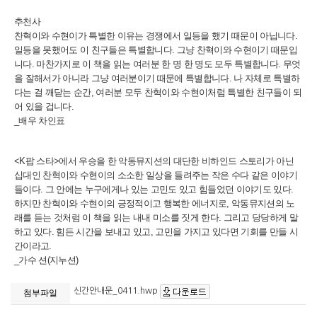
추천사
찬혁이와 수현이가 특별한 이유는 경쟁에서 일등을 했기 때문이 아닙니다
.
일등을 못했어도 이 친구들은 특별합니다
.
그냥 찬혁이와 수현이기 때문입
니다
.
마찬가지로 이 책을 읽는 여러분 한 명 한 명도 모두 특별합니다
.
무엇
을 잘해서가 아니라 그냥 여러분이기 때문에 특별합니다
.
나 자체로 특별하
다는 걸 깨닫는 순간
,
여러분 모두 찬혁이와 수현이처럼 특별한 친구들이 되
어 있을 겁니다
.
_
배우 차인표
<K
팝 스타
>
에서 우승을 한 악동뮤지션의 대단한 비하인드 스토리가 아닌
십대인 찬혁이와 수현이의 소소한 일상을 들려주는 작은 수다 같은 이야기
들이다
.
그 안에는 누구에게나 있는 고민도 있고 힘들었던 이야기도 있다
.
하지만 찬혁이와 수현이의 긍정적이고 행복한 에너지로
,
악동뮤지션의 노
래를 듣는 것처럼 이 책을 읽는 내내 미소를 짓게 한다
.
그리고 당당하게 말
하고 있다
.
힘든 시간을 보내고 있고
,
고민을 가지고 있다면 기회를 만들 시
간이라고
.
_
가수 션
(
지누션
)
신간안내문_0411.hwp
첨부파일