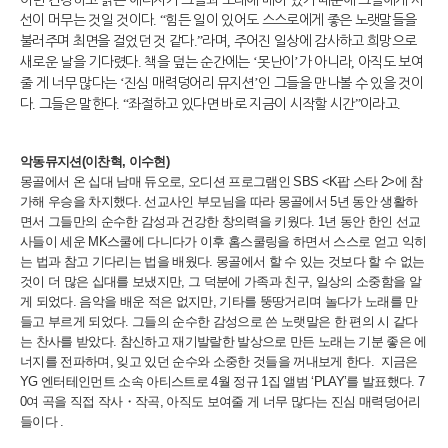
이런 건강하고 밝은 에너지가 그들과 노래에 배어 있기 때문에 그들에게 시
선이 머무는 것일 것이다
. “
힘든 일이 있어도 스스로에게 좋은 노랫말들을
불러주며 최면을 걸었던 것 같다
.”
라며
,
주어진 일상에 감사하고 희망으로
새로운 날을 기다렸다
.
책을 덮는 순간에는
‘
못난이
’
가 아니라
,
아직도 보여
줄 게 너무 많다는
‘
진심 매력덩어리 뮤지션
’
인 그들을 만나볼 수 있을 것이
다
.
그들은 말한다
. “
좌절하고 있다면 바로 지금이 시작할 시간
”
이라고
.
악동뮤지션
(
이찬혁
,
이수현
)
몽
골에서 온 십대 남매 듀오로
,
오디션 프로그램인
SBS <K
팝 스타
2>
에 참
가해 우승을 차지했다
.
선교사인 부모님을 따라 몽골에서
5
년 동안 생활하
면서 그들만의 순수한 감성과 건강한 창의력을 키웠다
.
1
년 동안 한인 선교
사들이 세운
MK
스쿨에 다니다가 이후 홈스쿨링을 하면서 스스로 얻고 익히
는 법과 참고 기다리는 법을 배웠다
.
몽골에서 할 수 있는 것보다 할 수 없는
것이 더 많은 십대를 보냈지만
,
그 덕분에 가족과 친구
,
일상의 소중함을 알
게 되었다
.
음악을 배운 적은 없지만
,
기타를 뚱땅거리며 놀다가 노래를 만
들고 부르게 되었다
.
그들의 순수한 감성으로 쓴 노랫말은 한 편의 시 같다
는 찬사를 받았다
.
참신하고 재기발랄한 발상으로 만든 노래는 기분 좋은 에
너지를 전파하며
,
잊고 있던 순수와 소중한 것들을 꺼내보게 한다
.
지금은
YG
엔터테인먼트 소속 아티스트로
4
월 정규
1
집 앨범
‘PLAY’
를 발표했다
. 7
0
여 곡을 직접 작사
・
작곡
,
아직도 보여줄 게 너무 많다는 진심 매력덩어리
들이다 .