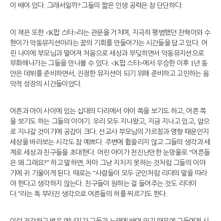
이 배어 있다
.
그래서일까
?
그들의 짧은 인생 공력은 참 단단하다
.
이 책은 또한
<K
팝 스타
>
라는 관문을 거치며
,
지극히 평범했던 찬혁이와 수
현이가 악동뮤지션이라는 꿈의 기회를 만들어가는 시간들을 담고 있다
.
어
린 나이에 부모님과 떨어져 처음으로 세상과 부딪히면서 악동뮤지션으로
부화해나가는 그들을 만나볼 수 있다
. <K
팝 스타
>
에서 우승한 이후
1
년 동
안은 데뷔를 준비하면서
,
진정한 뮤지션이 되기 위해 준비하고 고민하는 음
악적 성장의 시간들이었다
.
어른과 아이 사이에 있는 십대의 다리에서 아이 쪽을 보기도 하고
,
어른 쪽
을 보기도 하는 그들의 이야기
.
우리 모두 지나왔고
,
지금 지나고 있고
,
앞으
로 지나갈 것이기에 공감이 크다
.
선교사 부모님의 가르침과 영향 때문인지
세상을 바라보는 시각도 참 예쁘다
.
주변에 휩쓸리지 않고 그들의 생각과 세
계로 세상과 친구들을 초대한다
.
어린 아이가 천진난만한 눈망울로
“
어른들
은 왜 그래요
?”
하고 말하면
,
차마 그냥 지치지 못하는 것처럼 그들의 이야
기에 귀 기울이게 된다
.
때로는
“
사람들이 모두 군인처럼 리더의 말을 따라
야 한다고 생각하지 않는다
.
친구들이 원하는 걸 들어주는 것도 리더이
다
.”
라는 똑 부러진 생각으로 어른들의 허를 찌르기도 한다
.