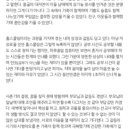
고 말한다
.
몽골의 대자연이 이들 남매에게 유기농 정서를 안겨준 것은 분명
하지만 그게 다가 아니다
.
그 속에서 가족이 함께하며 기쁨도 슬픔도 함께
나누었기에 꾸밈없는 풍부한 감성을 키울 수 있었다
.
친구
,
이웃들과 함께했
기에 충만감을 키울 수 있었다
.
홈스쿨링이라는 과정을 거치며 겪는 내적 성장과 갈등도 담고 있다
.
마냥 자
유로울 것만 홈스쿨링은 그렇게 녹록하지 않았다
.
공부 시간도 공부할 내용
도 스스로 정하기는 했지만
,
하루종일 컴퓨터만 보면서 혼자서 공부해야 하
는 시간들은 한계와 인내를 요했다
.
그런 가운데 엉뚱한 상상의 나래를 펼치
며 딴짓
을 하는 재미가 있을 뿐이었다
.
그래도 공부 시간이 끝
(
공부가 아닌
)
나면 기타를 뚱땅거리고 낡은 피아노 치며 음악을 놀이 삼아 마음껏 놀 수
있는 재미와 자유가 있었다
.
그 시간 동안만큼은 마지막
1
초까지 신나게 놀
았다
.
사춘기의 절정
,
꿈을 찾지 못해 방황하며 부모님과 갈등도 겪었다
.
부모님의
앞날에 대해 조언을 해주려고 하면 할수록 다그치는 것 같아 부담감만 커졌
다
.
새벽에 일어나서 묵상을 하고
,
원칙과 규율을 중요시하는 선교사 부모님
의 생활 방식도 결코 만만치 않았다
.
할 수 있는 것보다 할 수 없는 것이 더
많은 십대를 보냈지만
,
서로의 마음을 열 때까지 참고 기다렸다
.
그 갈등의
시기와 시행착오를 온 가족이 함께 겪으며 극복했기에 건강한 가족애가 깊