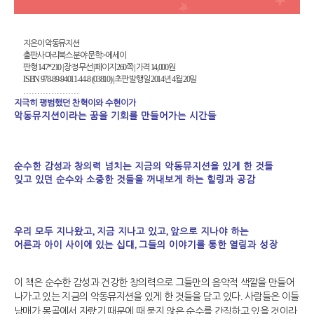
지은이
악동뮤지션
>
출판사
마리북스
분야
문학
에세이
147*210 |
|
260
|
14,000
판형
장정
무선
페이지
쪽
가격
원
ISBN
978-89-94011-44-8
(03810)
|
2014
4
20
초판 발행일
년
월
일
....................
지극히 평범했던 찬혁이와 수현이가
악동뮤지션이라는 꿈을 기회를 만들어가는 시간들
순수한 감성과 창의력 넘치는 지금의 악동뮤지션을 있게 한 것들
잊고 있던 순수와 소중한 것들을 꺼내보게 하는 힐링과 공감
,
,
우리 모두 지나왔고
지금 지나고 있고
앞으로 지나야 하는
,
어른과 아이 사이에 있는 십대
그들의 이야기를 통한 열림과 성장
이 책은 순수한 감성과 건강한 창의력으로 그들만의 음악적 색깔을 만들어
나가고 있는 지금의 악동뮤지션을 있게 한 것들을 담고 있다
.
사람들은 이들
남매가 몽골에서 자랐기 때문에 때 묻지 않은 순수를 간직하고 있을 것이라