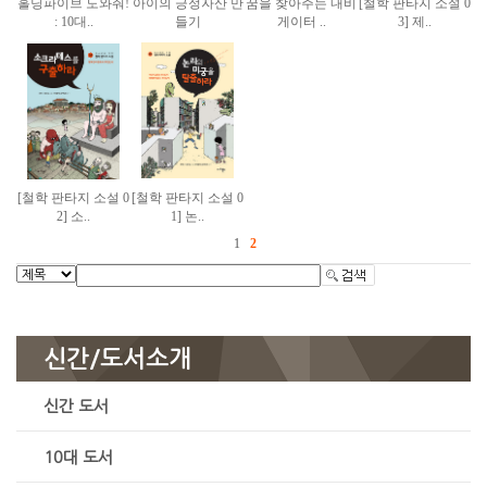
홀딩파이브 도와줘!
아이의 긍정자산 만
꿈을 찾아주는 내비
[철학 판타지 소설 0
: 10대..
들기
게이터 ..
3] 제..
[철학 판타지 소설 0
[철학 판타지 소설 0
2] 소..
1] 논..
1
2
신간/도서소개
신간 도서
10대 도서