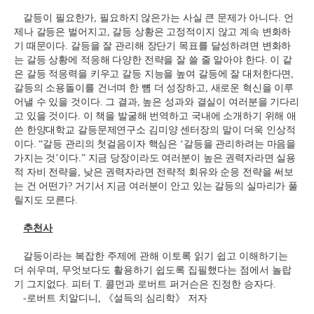
갈등이 필요한가
,
필요하지 않은가는 사실 큰 문제가 아니다
.
언
제나 갈등은 벌어지고
,
갈등 상황은 고정적이지 않고 계속 변화하
기 때문이다
.
갈등을 잘 관리해 장단기 목표를 달성하려면 변화하
는 갈등 상황에 적응해 다양한 전략을 잘 쓸 줄 알아야 한다
.
이 같
은 갈등 적응력을 키우고 갈등 지능을 높여 갈등에 잘 대처한다면
,
갈등의 소용돌이를 건너며 한 뼘 더 성장하고
,
새로운 혁신을 이루
어낼 수 있을 것이다
.
그 결과
,
높은 성과와 결실이 여러분을 기다리
고 있을 것이다
.
이 책을 발굴해 번역하고 국내에 소개하기 위해 애
쓴 한양대학교 갈등문제연구소 김미양 센터장의 말이 더욱 인상적
이다
. “
갈등 관리의 첫걸음이자 핵심은
‘
갈등을 관리하려는 마음을
가지는 것
’
이다
.”
지금 당장이라도 여러분이 높은 권력자라면 실용
적 자비 전략을
,
낮은 권력자라면 전략적 회유와 순응 전략을 써보
는 건 어떤가
?
거기서 지금 여러분이 안고 있는 갈등의 실마리가 풀
릴지도 모른다
.
추천사
갈등이라는 복잡한 주제에 관해 이토록 읽기 쉽고 이해하기는
더 쉬우며
,
무엇보다도 활용하기 쉽도록 집필했다는 점에서 놀랍
기 그지없다
.
피터
T.
콜먼과 로버트 퍼거슨은 진정한 승자다
.
-
로버트 치알디니
,
《
설득의 심리학
》
저자