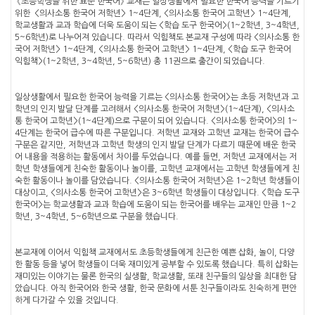
《초등학생을 위한 표준 한국어》 교재는 일상생활에서 필요한 한국어 능력을 기르기
위한 <의사소통 한국어 저학년> 1~4단계, <의사소통 한국어 고학년> 1~4단계,
학교생활과 교과 학습에 더욱 도움이 되는 <학습 도구 한국어>(1~2학년, 3~4학년,
5~6학년)로 나누어져 있습니다. 따라서 익힘책도 본교재 구성에 따라 <의사소통 한
국어 저학년> 1~4단계, <의사소통 한국어 고학년> 1~4단계, <학습 도구 한국어
익힘책>(1~2학년, 3~4학년, 5~6학년) 총 11권으로 출간이 되었습니다.
일상생활에서 필요한 한국어 능력을 기르는 <의사소통 한국어>는 초등 저학년과 고
학년의 인지 발달 단계를 고려해서 <의사소통 한국어 저학년>(1~4단계), <의사소
통 한국어 고학년>(1~4단계)으로 구분이 되어 있습니다. <의사소통 한국어>의 1~
4단계는 한국어 급수에 따른 구분입니다. 저학년 교재와 고학년 교재는 한국어 급수
구분은 같지만, 저학년과 고학년 학생의 인지 발달 단계가 다르기 때문에 배운 한국
어 내용을 적용하는 활동에서 차이를 두었습니다. 예를 들면, 저학년 교재에서는 저
학년 학생들에게 친숙한 활동이나 놀이를, 고학년 교재에서는 고학년 학생들에게 친
숙한 활동이나 놀이를 담았습니다. <의사소통 한국어 저학년>은 1~2학년 학생들이
대상이고, <의사소통 한국어 고학년>은 3~6학년 학생들이 대상입니다. <학습 도구
한국어>는 학교생활과 교과 학습에 도움이 되는 한국어를 배우는 교재인 만큼 1~2
학년, 3~4학년, 5~6학년으로 구분을 했습니다.
본교재에 이어서 익힘책 교재에서도 초등학생들에게 친근한 예쁜 삽화, 놀이, 다양
한 활동 등을 넣어 학생들이 더욱 재미있게 공부할 수 있도록 했습니다. 특히 삽화는
재미있는 이야기는 물론 한국의 실생활, 학교생활, 또래 친구들의 일상을 최대한 담
았습니다. 아직 한국어와 한국 생활, 한국 문화에 서툰 친구들이라도 친숙하게 편안
하게 다가갈 수 있을 것입니다.