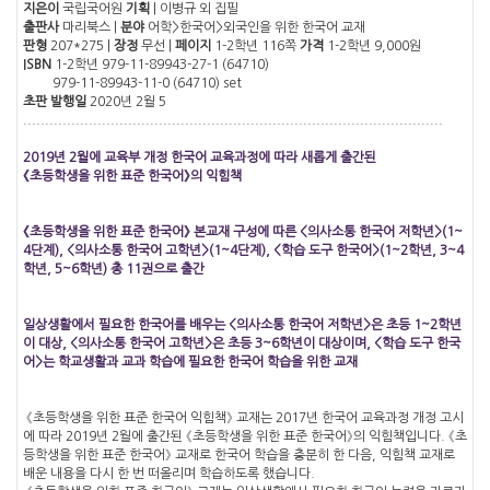
지은이
국립국어원
기획
| 이병규 외 집필
출판사
마리북스 |
분야
어학>한국어>외국인을 위한 한국어 교재
판형
207*275 |
장정
무선 |
페이지
1-2학년 116쪽
가격
1-2학년 9,000원
ISBN
1-2학년 979-11-89943-27-1 (64710)
979-11-89943-11-0 (64710) set
초판 발행일
2020년 2월 5
................................................................................................
2019년 2월에 교육부 개정 한국어 교육과정에 따라 새롭게 출간된
《초등학생을 위한 표준 한국어》의 익힘책
《초등학생을 위한 표준 한국어》 본교재 구성에 따른 <의사소통 한국어 저학년>(1~
4단계), <의사소통 한국어 고학년>(1~4단계), <학습 도구 한국어>(1~2학년, 3~4
학년, 5~6학년) 총 11권으로 출간
일상생활에서 필요한 한국어를 배우는 <의사소통 한국어 저학년>은 초등 1~2학년
이 대상, <의사소통 한국어 고학년>은 초등 3~6학년이 대상이며, <학습 도구 한국
어>는 학교생활과 교과 학습에 필요한 한국어 학습을 위한 교재
《초등학생을 위한 표준 한국어 익힘책》 교재는 2017년 한국어 교육과정 개정 고시
에 따라 2019년 2월에 출간된 《초등학생을 위한 표준 한국어》의 익힘책입니다. 《초
등학생을 위한 표준 한국어》 교재로 한국어 학습을 충분히 한 다음, 익힘책 교재로
배운 내용을 다시 한 번 떠올리며 학습하도록 했습니다.