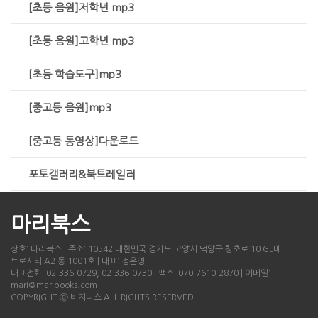
[초등 음원]저학년 mp3
[초등 음원]고학년 mp3
[초등 학습도구]mp3
[중고등 음원]mp3
[중고등 동영상]다운로드
포토갤러리&북트레일러
마리북스
상호: 마리북스 | 주소: 10542 대한민국 경기도 고양시 덕양구 청초로 10 GL메
트로시티 A2 동 1001호 | 대표: 정은영
대표전화: 02-336-0729, 02-336-0730 | 팩스: 070-7610-2870 | 이메일:
mari@maribooks.com
COPYRIGHT ⓒ 비지니스 ALL RIGHTS RESERVED.