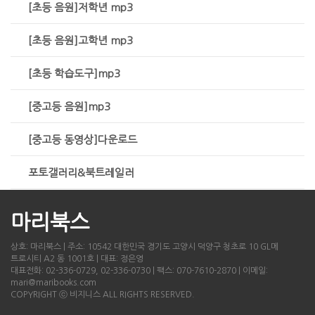
[초등 음원]저학년 mp3
[초등 음원]고학년 mp3
[초등 학습도구]mp3
[중고등 음원]mp3
[중고등 동영상]다운로드
포토갤러리&북트레일러
마리북스
상호: 마리북스 | 주소: 10542 대한민국 경기도 고양시 덕양구 청초로 10 GL메
트로시티 A2 동 1001호 | 대표: 정은영
대표전화: 02-336-0729, 02-336-0730 | 팩스: 070-7610-2870 | 이메일:
mari@maribooks.com
COPYRIGHT ⓒ 비지니스 ALL RIGHTS RESERVED.