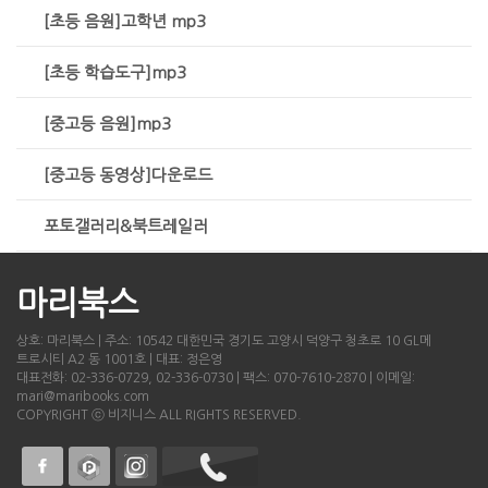
[초등 음원]고학년 mp3
[초등 학습도구]mp3
[중고등 음원]mp3
[중고등 동영상]다운로드
포토갤러리&북트레일러
마리북스
상호: 마리북스 | 주소: 10542 대한민국 경기도 고양시 덕양구 청초로 10 GL메
트로시티 A2 동 1001호 | 대표: 정은영
대표전화: 02-336-0729, 02-336-0730 | 팩스: 070-7610-2870 | 이메일:
mari@maribooks.com
COPYRIGHT ⓒ 비지니스 ALL RIGHTS RESERVED.