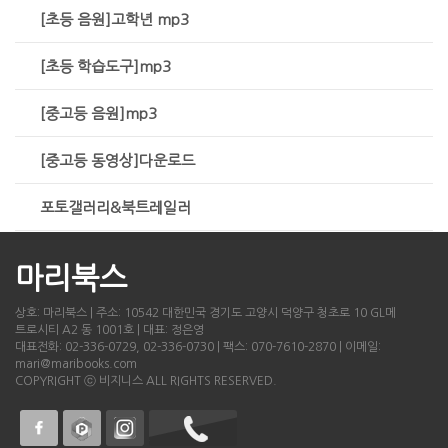
[초등 음원]고학년 mp3
[초등 학습도구]mp3
[중고등 음원]mp3
[중고등 동영상]다운로드
포토갤러리&북트레일러
마리북스
상호: 마리북스 | 주소: 10542 대한민국 경기도 고양시 덕양구 청초로 10 GL메
트로시티 A2 동 1001호 | 대표: 정은영
대표전화: 02-336-0729, 02-336-0730 | 팩스: 070-7610-2870 | 이메일:
mari@maribooks.com
COPYRIGHT ⓒ 비지니스 ALL RIGHTS RESERVED.