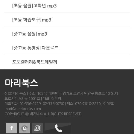
[초등 음원]고학년 mp3
[초등 학습도구]mp3
[중고등 음원]mp3
[중고등 동영상]다운로드
포토갤러리&북트레일러
마리북스
상호: 마리북스 | 주소: 10542 대한민국 경기도 고양시 덕양구 청초로 10 GL메
트로시티 A2 동 1001호 | 대표: 정은영
대표전화: 02-336-0729, 02-336-0730 | 팩스: 070-7610-2870 | 이메일:
mari@maribooks.com
COPYRIGHT ⓒ 비지니스 ALL RIGHTS RESERVED.