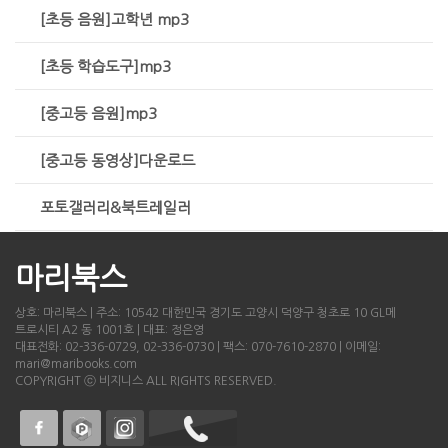
[초등 음원]고학년 mp3
[초등 학습도구]mp3
[중고등 음원]mp3
[중고등 동영상]다운로드
포토갤러리&북트레일러
마리북스
상호: 마리북스 | 주소: 10542 대한민국 경기도 고양시 덕양구 청초로 10 GL메
트로시티 A2 동 1001호 | 대표: 정은영
대표전화: 02-336-0729, 02-336-0730 | 팩스: 070-7610-2870 | 이메일:
mari@maribooks.com
COPYRIGHT ⓒ 비지니스 ALL RIGHTS RESERVED.