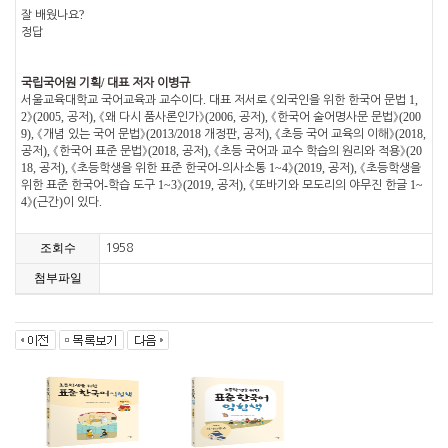
?
잘 배웠나요
정답
/
국립국어원 기획
대표 저자 이병규
.
1,
서울교육대학교 국어교육과 교수이다
대표 저서로
《
외국인을 위한 한국어 문법
2
(2005,
),
(2006,
),
(200
》
공저
《
왜 다시 품사론인가
》
공저
《
한국어 술어명사문 문법
》
9),
(2013/2018
,
),
(2018,
《
개념 있는 국어 문법
》
개정판
공저
《
초등 국어 교육의 이해
》
),
(2018,
),
(20
공저
《
한국어 표준 문법
》
공저
《
초등 국어과 교수 학습의 원리와 적용
》
18,
),
-
1~4
(2019,
),
공저
《
초등학생을 위한 표준 한국어
의사소통
》
공저
《
초등학생을
-
1~3
(2019,
),
1~
위한 표준 한국어
학습 도구
》
공저
《
또바기와 모도리의 야무진 한글
4
(
)
.
》
근간
이 있다
조회수
1958
첨부파일