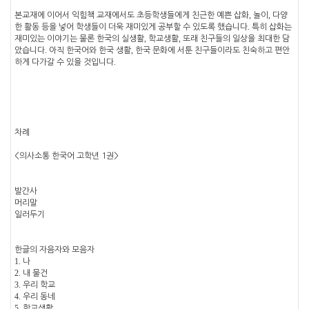
,
,
본교재에 이어서 익힘책 교재에서도 초등학생들에게 친근한 예쁜 삽화
놀이
다양
.
한 활동 등을 넣어 학생들이 더욱 재미있게 공부할 수 있도록 했습니다
특히 삽화는
,
,
재미있는 이야기는 물론 한국의 실생활
학교생활
또래 친구들의 일상을 최대한 담
.
,
았습니다
아직 한국어와 한국 생활
한국 문화에 서툰 친구들이라도 친숙하고 편안
.
하게 다가갈 수 있을 것입니다
차례
<
의사소통 한국어 고학년
1
권
>
발간사
머리말
일러두기
한글의 자음자와 모음자
1.
나
2.
내 물건
3.
우리 학교
4.
우리 동네
5.
학교생활