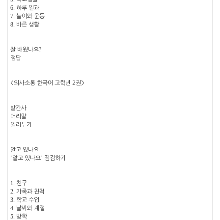
6.
하루 일과
7.
놀이와 운동
8.
바른 생활
?
잘 배웠나요
정답
<
의사소통 한국어 고학년
2
권
>
발간사
머리말
일러두기
알고 있나요
‘
’
알고 있나요
점검하기
1.
친구
2.
가족과 친척
3.
학교 수업
4.
날씨와 계절
5.
방학