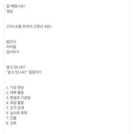
?
잘 배웠나요
정답
<
의사소통 한국어 고학년
4
권
>
발간사
머리말
일러두기
?
알고 있나요
‘
?’
알고 있나요
점검하기
1.
기상 현상
2.
체육 활동
3.
명절과 기념일
4.
모임 활동
5.
친구 관계
6.
실수와 후회
7.
인물
8.
진로