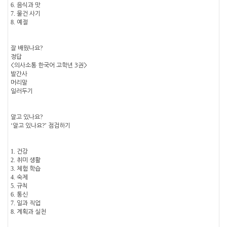
6.
음식과 맛
7.
물건 사기
8.
예절
?
잘 배웠나요
정답
<
의사소통 한국어 고학년
3
권
>
발간사
머리말
일러두기
?
알고 있나요
‘
?’
알고 있나요
점검하기
1.
건강
2.
취미 생활
3.
체험 학습
4.
숙제
5.
규칙
6.
통신
7.
일과 직업
8.
계획과 실천