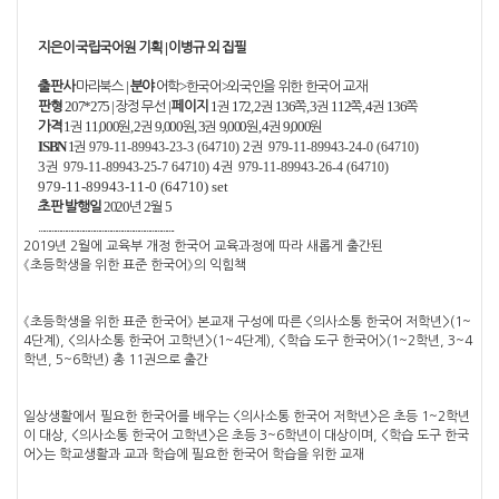
지
은이
국립국어원 기획
|
이병규 외 집필
출판사
마리북스
|
분야
어학
>
한국어
>
외국인을 위한 한국어 교재
판형
207*275 |
장정 무선
|
페이지
1
권
172, 2
권
136
쪽
, 3
권
112
쪽
, 4
권
136
쪽
가격
1
권
11,000
원
, 2
권
9,000
원
, 3
권
9,000
원
, 4
권
9,000
원
ISBN
1
권
979-11-89943-23-3 (64710)
2
권
979-11-89943-24-0 (64710)
3
권
979-11-89943-25-7 64710)
4
권
979-11-89943-26-4 (64710)
979-11-89943-11-0 (64710) set
초판 발행일
2020
년
2
월
5
.........................................................................
2019
년
2
월에 교육부 개정 한국어 교육과정에 따라 새롭게 출간된
《
초등학생을 위한 표준 한국어
》
의 익힘책
《
초등학생을 위한 표준 한국어
》
본교재 구성에 따른
<
의사소통 한국어 저학년
>(1~
4
단계
), <
의사소통 한국어 고학년
>(1~4
단계
), <
학습 도구 한국어
>(1~2
학년
, 3~4
학년
, 5~6
학년
)
총
11
권으로 출간
일상생활에서 필요한 한국어를 배우는
<
의사소통 한국어 저학년
>
은 초등
1~2
학년
이 대상
, <
의사소통 한국어 고학년
>
은 초등
3~6
학년이 대상이며
, <
학습 도구 한국
어
>
는 학교생활과 교과 학습에 필요한 한국어 학습을 위한 교재